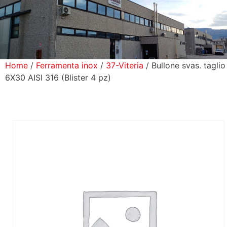
icerca Prodotti
ontatti
Home
/
Ferramenta inox
/
37-Viteria
/ Bullone svas. taglio
6X30 AISI 316 (Blister 4 pz)