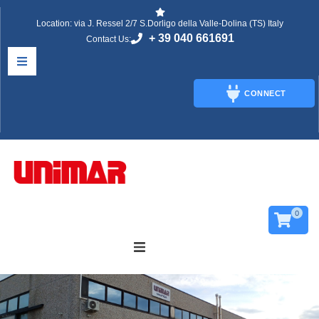
Location: via J. Ressel 2/7 S.Dorligo della Valle-Dolina (TS) Italy
+ 39 040 661691
Contact Us:
CONNECT
CONNECT
0
’azienda
foglia Il Catalogo