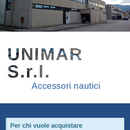
icerca Prodotti
ontatti
UNIMAR
S.r.l.
Accessori nautici
Per chi vuole acquistare