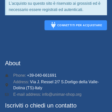
L'acquisto su questo sito è riservato ai grossisti ed è
necessario essere registrati ed autenticati.
CONNETTITI PER ACQUISTARE
CONNECT
About
Phone:
+39-040-661691
Address:
Via J. Ressel 2/7 S.Dorligo della Valle-
Dolina (TS)-Italy
E-mail address: info@unimar-shop.org
Iscriviti o chiedi un contatto