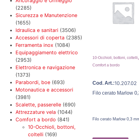
Ancoraggio e Ormeggio
(2285)
Sicurezza e Manutenzione
(1655)
Idraulica e sanitari
(3506)
Accessori di coperta
(2385)
Ferramenta inox
(1084)
Equipaggiamento elettrico
10-Occhioli, bottoni, coltelli
(2953)
Comfort a bordo
Elettronica e navigazione
(1373)
Parabordi, boe
(693)
10.207.02
Cod. Art.:
Motonautica e accessori
Filo cerato Marlow 
(3981)
Scalette, passerelle
(690)
Attrezzature vela
(1044)
Comfort a bordo
(841)
Filo cerato Marlow 0,3 m
10-Occhioli, bottoni,
coltelli
(169)