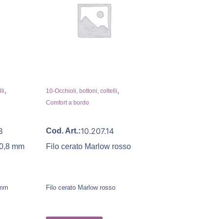
,
,
li
10-Occhioli, bottoni, coltelli
Comfort a bordo
8
10.207.14
Cod. Art.:
 0,8 mm
Filo cerato Marlow rosso
 mm
Filo cerato Marlow rosso