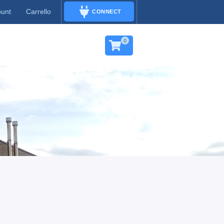
ount
Carrello
CONNECT
CONNECT
0