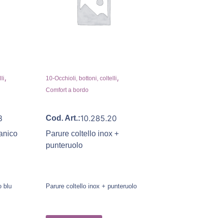
,
,
li
10-Occhioli, bottoni, coltelli
Comfort a bordo
3
10.285.20
Cod. Art.:
anico
Parure coltello inox +
punteruolo
o blu
Parure coltello inox + punteruolo