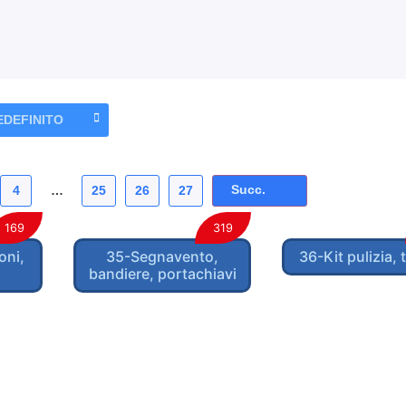
Succ.
4
…
25
26
27
169
319
oni,
35-Segnavento,
36-Kit pulizia, t
bandiere, portachiavi