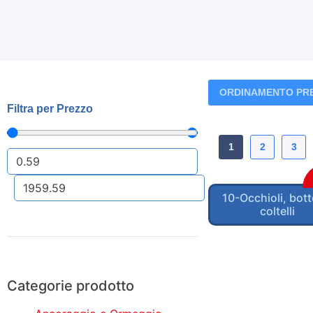
Filtra per Prezzo
1
2
3
10-Occhioli, bott
coltelli
Categorie prodotto