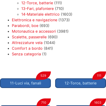
12-Torce, batterie
(111)
13-Fari, plafoniere
(710)
14-Materiale elettrico
(1603)
Elettronica e navigazione
(1373)
Parabordi, boe
(693)
Motonautica e accessori
(3981)
Scalette, passerelle
(690)
Attrezzature vela
(1044)
Comfort a bordo
(841)
Senza categoria
(1)
529
111
11-Luci via, fanali
12-Torce, batterie
710
1603