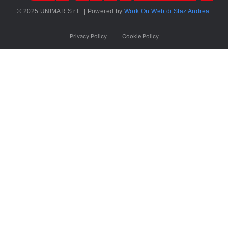
© 2025 UNIMAR S.r.l. | Powered by
Work On Web di Staz Andrea
.
Privacy Policy
Cookie Policy