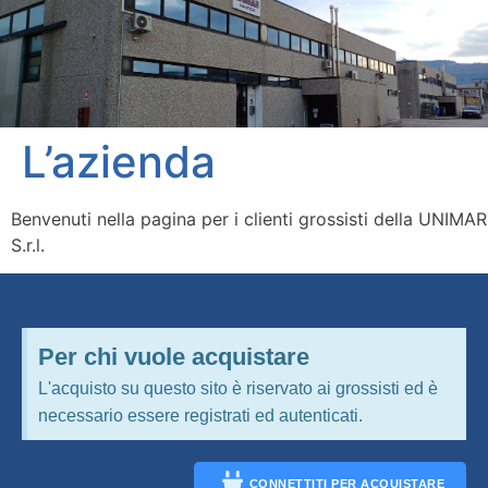
icerca Prodotti
ontatti
L’azienda
Benvenuti nella pagina per i clienti grossisti della UNIMAR
S.r.l.
Per chi vuole acquistare
L'acquisto su questo sito è riservato ai grossisti ed è
necessario essere registrati ed autenticati.
CONNETTITI PER ACQUISTARE