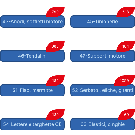
799
613
43-Anodi, soffietti motore
45-Timonerie
683
184
46-Tendalini
47-Supporti motore
185
1059
51-Flap, marmitte
52-Serbatoi, eliche, giranti
139
69
54-Lettere e targhette CE
63-Elastici, cinghie