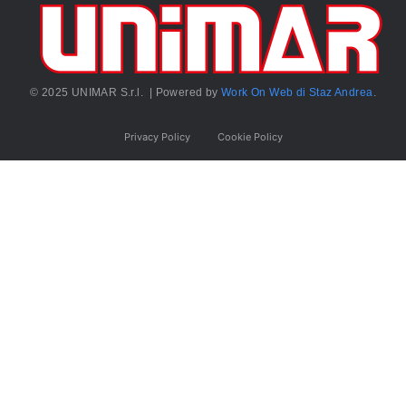
© 2025 UNIMAR S.r.l. | Powered by
Work On Web di Staz Andrea
.
Privacy Policy
Cookie Policy