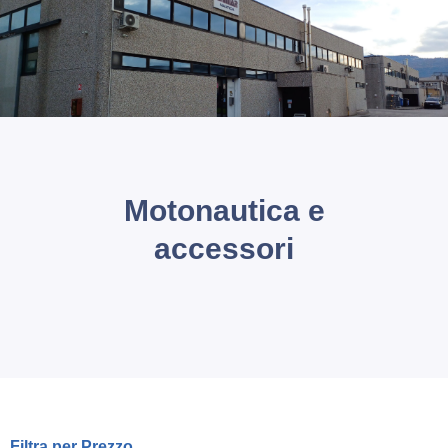
icerca Prodotti
ontatti
Motonautica e
accessori
Filtra per Prezzo