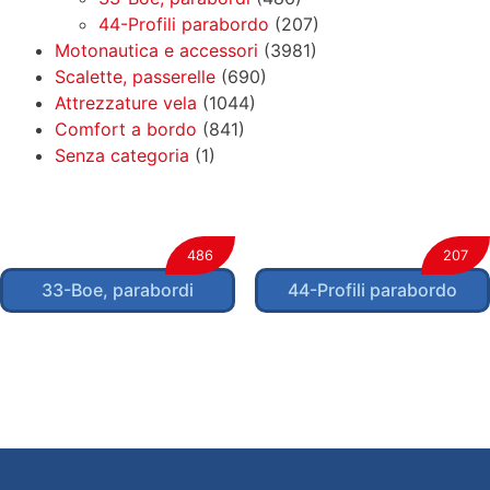
44-Profili parabordo
(207)
Motonautica e accessori
(3981)
Scalette, passerelle
(690)
Attrezzature vela
(1044)
Comfort a bordo
(841)
Senza categoria
(1)
486
207
33-Boe, parabordi
44-Profili parabordo