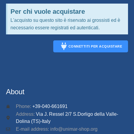
Per chi vuole acquistare
L'acquisto su questo sito è riservato ai grossisti ed è
necessario essere registrati ed autenticati.
CONNETTITI PER ACQUISTARE
CONNECT
About
Phone:
+39-040-661691
Address:
Via J. Ressel 2/7 S.Dorligo della Valle-
Dolina (TS)-Italy
E-mail address: info@unimar-shop.org