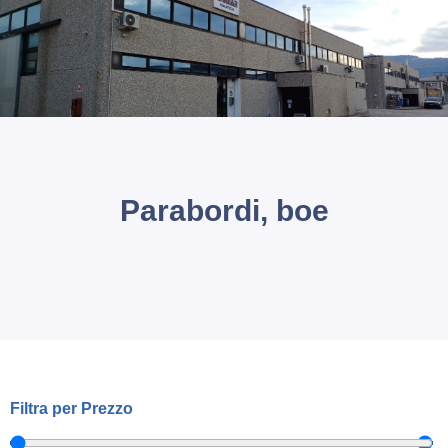
icerca Prodotti
ontatti
Parabordi, boe
Filtra per Prezzo