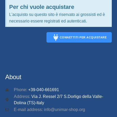
Per chi vuole acquistare
L'acquisto su questo sito è riservato ai grossisti ed è
necessario essere registrati ed autenticati.
CONNETTITI PER ACQUISTARE
CONNECT
About
Phone:
+39-040-661691
Address:
Via J. Ressel 2/7 S.Dorligo della Valle-
Dolina (TS)-Italy
E-mail address: info@unimar-shop.org