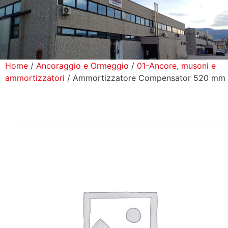
icerca Prodotti
ontatti
Home
/
Ancoraggio e Ormeggio
/
01-Ancore, musoni e
ammortizzatori
/ Ammortizzatore Compensator 520 mm