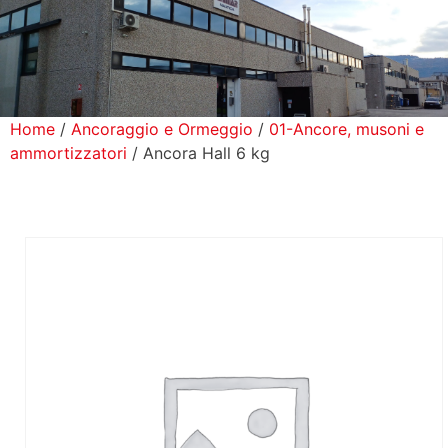
icerca Prodotti
ontatti
Home
/
Ancoraggio e Ormeggio
/
01-Ancore, musoni e
ammortizzatori
/ Ancora Hall 6 kg