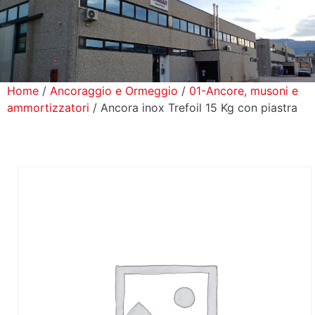
icerca Prodotti
ontatti
Home
/
Ancoraggio e Ormeggio
/
01-Ancore, musoni e
ammortizzatori
/ Ancora inox Trefoil 15 Kg con piastra