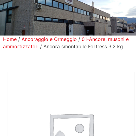
icerca Prodotti
ontatti
Home
/
Ancoraggio e Ormeggio
/
01-Ancore, musoni e
ammortizzatori
/ Ancora smontabile Fortress 3,2 kg