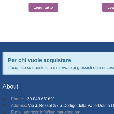
Leggi tutto
Leg
Per chi vuole acquistare
L'acquisto su questo sito è riservato ai grossisti ed è necess
About
Phone:
+39-040-661691
Address:
Via J. Ressel 2/7 S.Dorligo della Valle-Dolina (T
E-mail address: info@unimar-shop.org