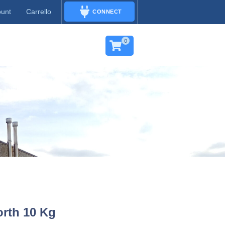
ount
Carrello
CONNECT
CONNECT
0
orth 10 Kg