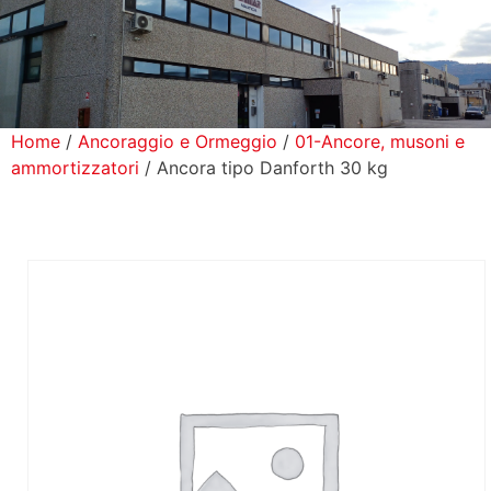
icerca Prodotti
ontatti
Home
/
Ancoraggio e Ormeggio
/
01-Ancore, musoni e
ammortizzatori
/ Ancora tipo Danforth 30 kg