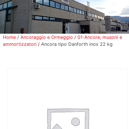
icerca Prodotti
ontatti
Home
/
Ancoraggio e Ormeggio
/
01-Ancore, musoni e
ammortizzatori
/ Ancora tipo Danforth inox 22 kg