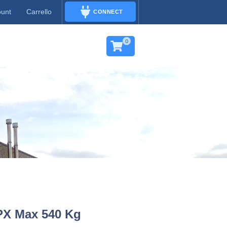
ount
Carrello
CONNECT
CONNECT
0
PX Max 540 Kg