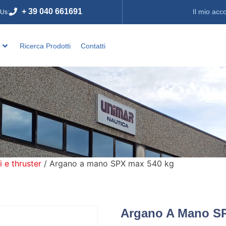
+ 39 040 661691
Il mio acc
 Us:
o
Ricerca Prodotti
Contatti
i e thruster
/ Argano a mano SPX max 540 kg
Argano A Mano S