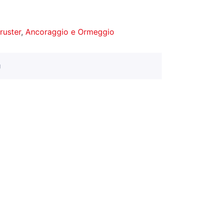
hruster
,
Ancoraggio e Ormeggio
g