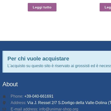
Leggi tutto
Leg
Per chi vuole acquistare
L'acquisto su questo sito è riservato ai grossisti ed è necess
About
Phone:
+39-040-661691
Address:
Via J. Ressel 2/7 S.Dorligo della Valle-Dolina (T
E-mail address: info@unimar-shop.org