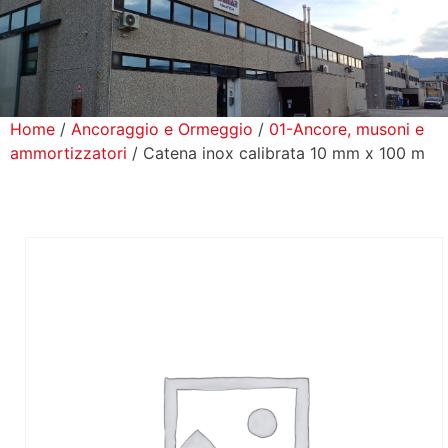
icerca Prodotti
ontatti
Home
/
Ancoraggio e Ormeggio
/
01-Ancore, musoni e
ammortizzatori
/ Catena inox calibrata 10 mm x 100 m