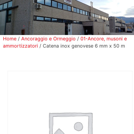
icerca Prodotti
ontatti
Home
/
Ancoraggio e Ormeggio
/
01-Ancore, musoni e
ammortizzatori
/ Catena inox genovese 6 mm x 50 m