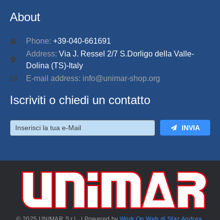
About
Phone:
+39-040-661691
Address:
Via J. Ressel 2/7 S.Dorligo della Valle-
Dolina (TS)-Italy
E-mail address: info@unimar-shop.org
Iscriviti o chiedi un contatto
INVIA
© 2025 UNIMAR S.r.l. | Powered by
Work On Web di Staz Andrea
.