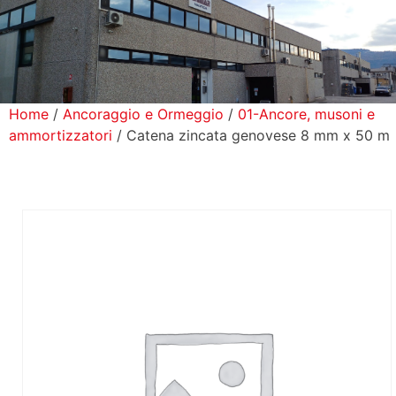
icerca Prodotti
ontatti
Home
/
Ancoraggio e Ormeggio
/
01-Ancore, musoni e
ammortizzatori
/ Catena zincata genovese 8 mm x 50 m