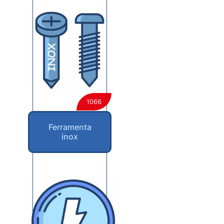
1066
Ferramenta
inox