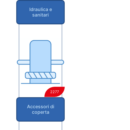
Idraulica e
sanitari
2277
Accessori di
coperta