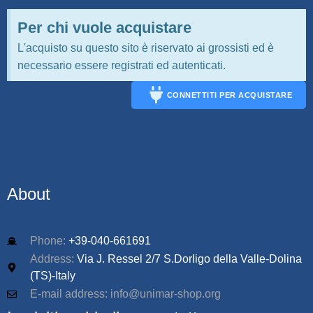
Per chi vuole acquistare
L'acquisto su questo sito è riservato ai grossisti ed è
necessario essere registrati ed autenticati.
CONNETTITI PER ACQUISTARE
CONNECT
About
Phone:
+39-040-661691
Address:
Via J. Ressel 2/7 S.Dorligo della Valle-Dolina
(TS)-Italy
E-mail address: info@unimar-shop.org