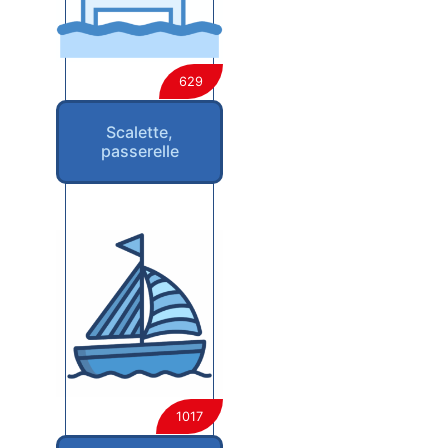
629
Scalette,
passerelle
1017