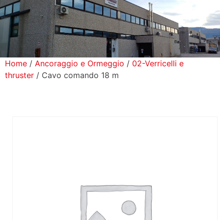
icerca Prodotti
ontatti
Home
/
Ancoraggio e Ormeggio
/
02-Verricelli e
thruster
/ Cavo comando 18 m