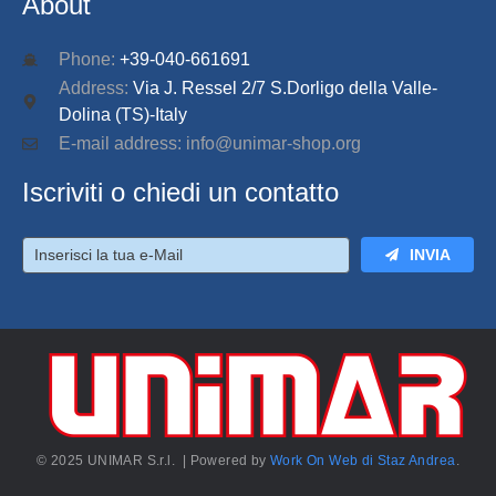
About
Phone:
+39-040-661691
Address:
Via J. Ressel 2/7 S.Dorligo della Valle-
Dolina (TS)-Italy
E-mail address: info@unimar-shop.org
Iscriviti o chiedi un contatto
INVIA
© 2025 UNIMAR S.r.l. | Powered by
Work On Web di Staz Andrea
.