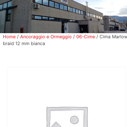
icerca Prodotti
ontatti
Home
/
Ancoraggio e Ormeggio
/
06-Cime
/ Cima Marlo
braid 12 mm bianca