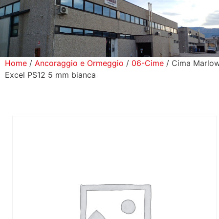
icerca Prodotti
ontatti
Home
/
Ancoraggio e Ormeggio
/
06-Cime
/ Cima Marlo
Excel PS12 5 mm bianca