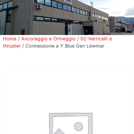
icerca Prodotti
ontatti
Home
/
Ancoraggio e Ormeggio
/
02-Verricelli e
thruster
/ Connessione a Y Blue Gen Lewmar