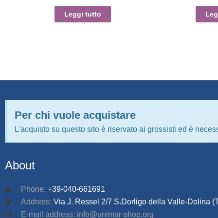
Leggi tutto
Leg
Per chi vuole acquistare
L'acquisto su questo sito è riservato ai grossisti ed è necess
About
Phone:
+39-040-661691
Address:
Via J. Ressel 2/7 S.Dorligo della Valle-Dolina (T
E-mail address: info@unimar-shop.org