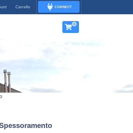
ount
Carrello
CONNECT
CONNECT
0
o
 Spessoramento