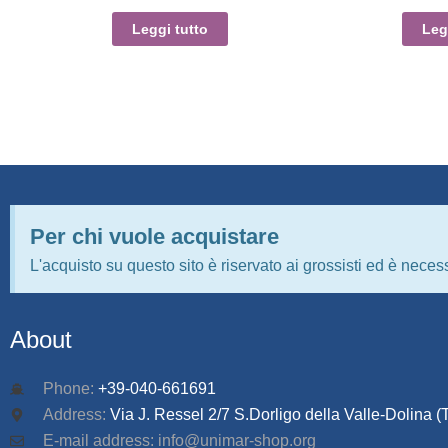
Leggi tutto
Leg
Per chi vuole acquistare
L'acquisto su questo sito è riservato ai grossisti ed è necess
About
Phone:
+39-040-661691
Address:
Via J. Ressel 2/7 S.Dorligo della Valle-Dolina (T
E-mail address: info@unimar-shop.org