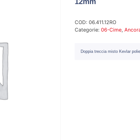
12mm
COD:
06.411.12RO
Categorie:
06-Cime
,
Ancor
Doppia treccia misto Kevlar pol