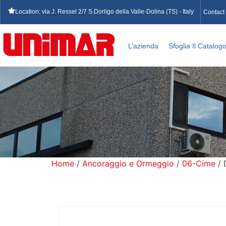
Location: via J. Ressel 2/7 S.Dorligo della Valle-Dolina (TS) - Italy
Contact
L’azienda
Sfoglia Il Catalog
Home
/
Ancoraggio e Ormeggio
/
06-Cime
/ 