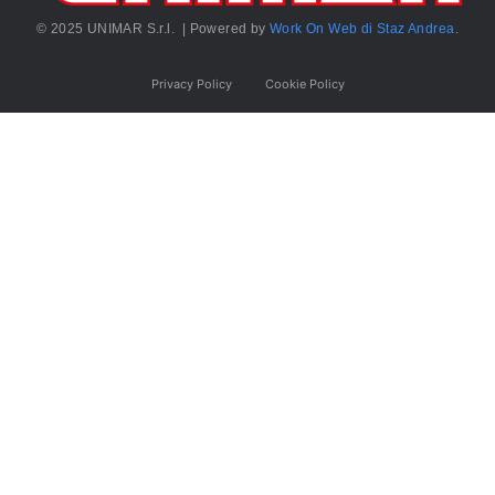
© 2025 UNIMAR S.r.l. | Powered by
Work On Web di Staz Andrea
.
Privacy Policy
Cookie Policy