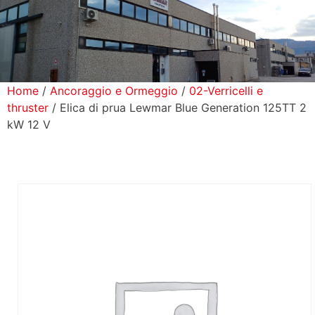
icerca Prodotti
ontatti
Home
/
Ancoraggio e Ormeggio
/
02-Verricelli e
thruster
/ Elica di prua Lewmar Blue Generation 125TT 2
kW 12 V