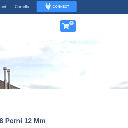
ount
Carrello
CONNECT
CONNECT
0
m
 8 Perni 12 Mm