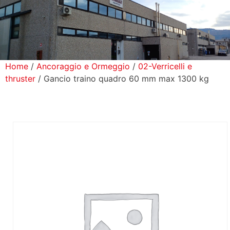
icerca Prodotti
ontatti
Home
/
Ancoraggio e Ormeggio
/
02-Verricelli e
thruster
/ Gancio traino quadro 60 mm max 1300 kg