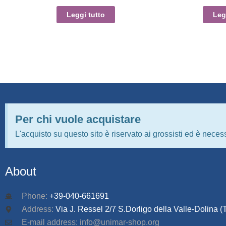
Leggi tutto
Leg
Per chi vuole acquistare
L'acquisto su questo sito è riservato ai grossisti ed è necess
About
Phone:
+39-040-661691
Address:
Via J. Ressel 2/7 S.Dorligo della Valle-Dolina (T
E-mail address: info@unimar-shop.org