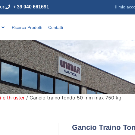
+ 39 040 661691
Il mio acc
 Us:
o
Ricerca Prodotti
Contatti
i e thruster
/ Gancio traino tondo 50 mm max 750 kg
Gancio Traino To