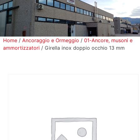
icerca Prodotti
ontatti
Home
/
Ancoraggio e Ormeggio
/
01-Ancore, musoni e
ammortizzatori
/ Girella inox doppio occhio 13 mm