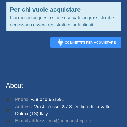
Per chi vuole acquistare
L'acquisto su questo sito è riservato ai grossisti ed è
necessario essere registrati ed autenticati.
CONNETTITI PER ACQUISTARE
CONNECT
About
Phone:
+39-040-661691
Address:
Via J. Ressel 2/7 S.Dorligo della Valle-
Dolina (TS)-Italy
E-mail address: info@unimar-shop.org