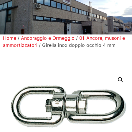
icerca Prodotti
ontatti
Home
/
Ancoraggio e Ormeggio
/
01-Ancore, musoni e
ammortizzatori
/ Girella inox doppio occhio 4 mm