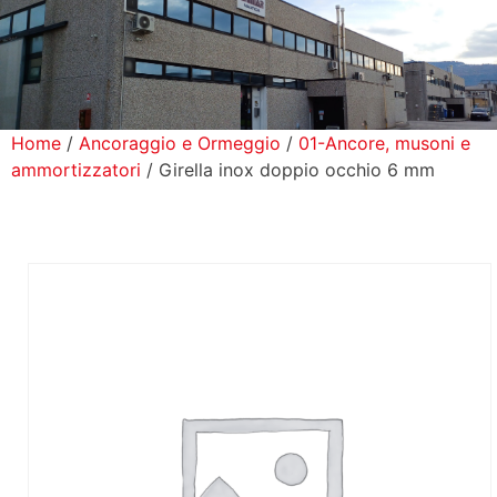
icerca Prodotti
ontatti
Home
/
Ancoraggio e Ormeggio
/
01-Ancore, musoni e
ammortizzatori
/ Girella inox doppio occhio 6 mm