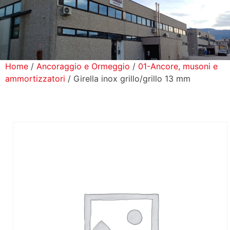
icerca Prodotti
ontatti
Home
/
Ancoraggio e Ormeggio
/
01-Ancore, musoni e
ammortizzatori
/ Girella inox grillo/grillo 13 mm