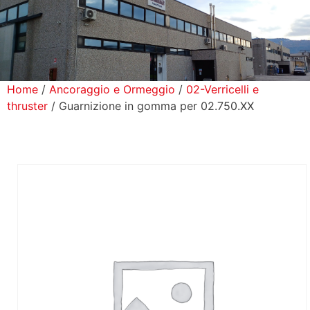
icerca Prodotti
ontatti
Home
/
Ancoraggio e Ormeggio
/
02-Verricelli e
thruster
/ Guarnizione in gomma per 02.750.XX