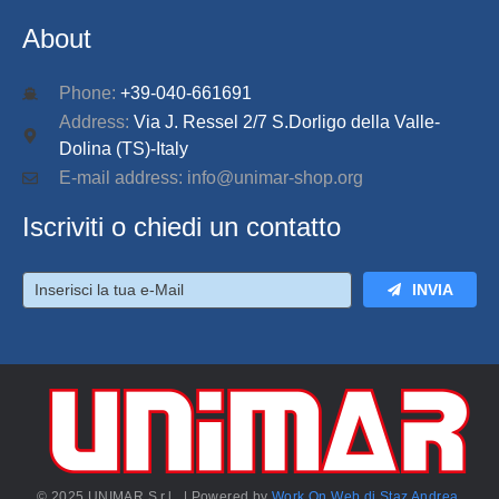
About
Phone:
+39-040-661691
Address:
Via J. Ressel 2/7 S.Dorligo della Valle-
Dolina (TS)-Italy
E-mail address: info@unimar-shop.org
Iscriviti o chiedi un contatto
INVIA
© 2025 UNIMAR S.r.l. | Powered by
Work On Web di Staz Andrea
.