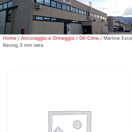
icerca Prodotti
ontatti
Home
/
Ancoraggio e Ormeggio
/
06-Cime
/ Marlow Exce
Racing 3 mm nera