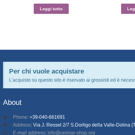
Leggi tutto
Leg
Per chi vuole acquistare
L'acquisto su questo sito è riservato ai grossisti ed è necess
About
Phone:
+39-040-661691
Address:
Via J. Ressel 2/7 S.Dorligo della Valle-Dolina (T
E-mail address: info@unimar-shop.org