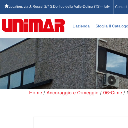
Location: via J. Ressel 2/7 S.Dorligo della Valle-Dolina (TS) - Italy
Contact
L’azienda
Sfoglia Il Catalog
Home
/
Ancoraggio e Ormeggio
/
06-Cime
/ 