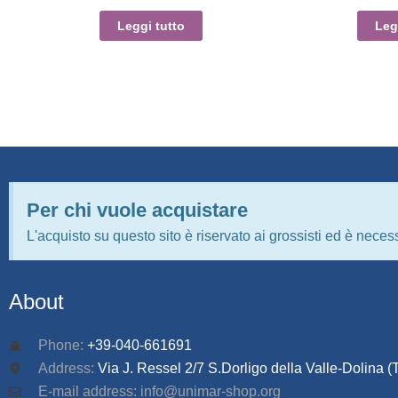
Leggi tutto
Leg
Per chi vuole acquistare
L'acquisto su questo sito è riservato ai grossisti ed è necess
About
Phone:
+39-040-661691
Address:
Via J. Ressel 2/7 S.Dorligo della Valle-Dolina (T
E-mail address: info@unimar-shop.org