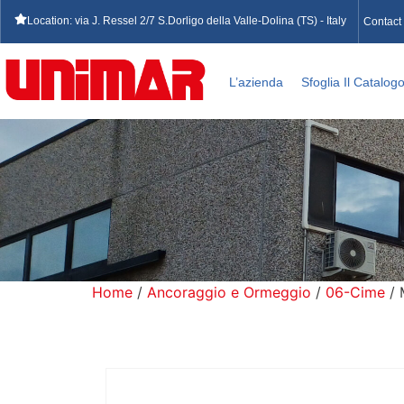
Location: via J. Ressel 2/7 S.Dorligo della Valle-Dolina (TS) - Italy
Contact
L’azienda
Sfoglia Il Catalog
Home
/
Ancoraggio e Ormeggio
/
06-Cime
/ 