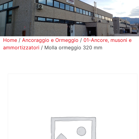
icerca Prodotti
ontatti
Home
/
Ancoraggio e Ormeggio
/
01-Ancore, musoni e
ammortizzatori
/ Molla ormeggio 320 mm