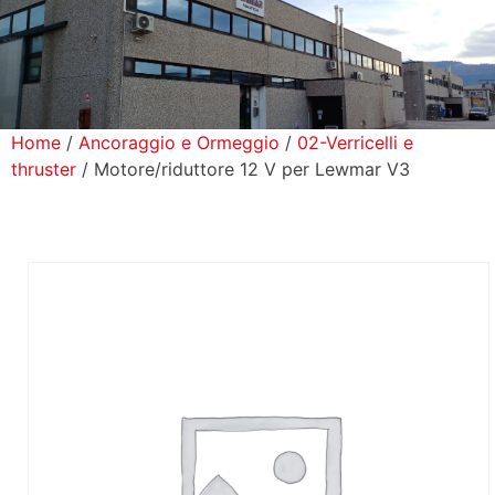
icerca Prodotti
ontatti
Home
/
Ancoraggio e Ormeggio
/
02-Verricelli e
thruster
/ Motore/riduttore 12 V per Lewmar V3