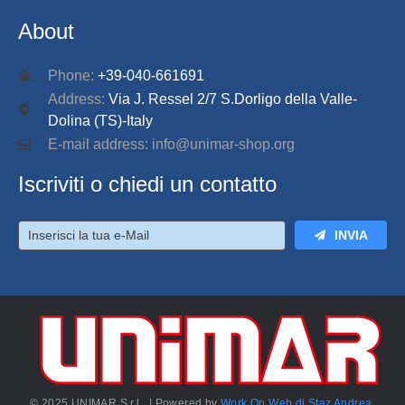
About
Phone:
+39-040-661691
Address:
Via J. Ressel 2/7 S.Dorligo della Valle-
Dolina (TS)-Italy
E-mail address: info@unimar-shop.org
Iscriviti o chiedi un contatto
INVIA
© 2025 UNIMAR S.r.l. | Powered by
Work On Web di Staz Andrea
.