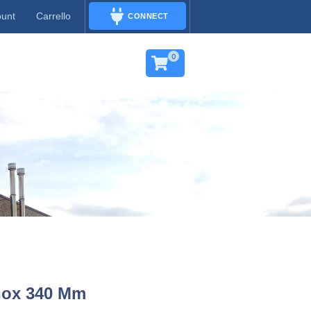
ount
Carrello
CONNECT
CONNECT
0
nox 340 Mm