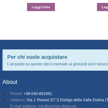
Leggi tutto
Leg
Per chi vuole acquistare
L'acquisto su questo sito è riservato ai grossisti ed è necess
About
Phone:
+39-040-661691
Address:
Via J. Ressel 2/7 S.Dorligo della Valle-Dolina (T
E-mail address: info@unimar-shop.org