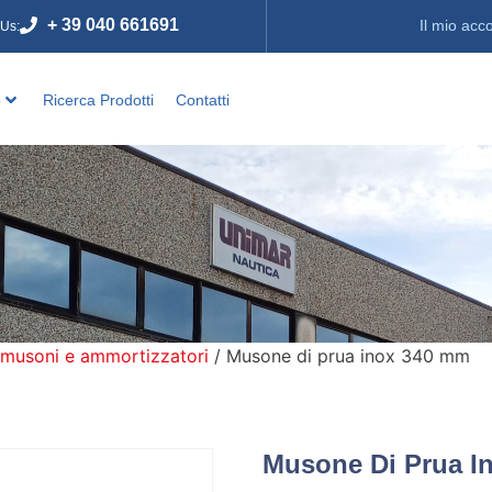
+ 39 040 661691
Il mio acc
 Us:
o
Ricerca Prodotti
Contatti
 musoni e ammortizzatori
/ Musone di prua inox 340 mm
Musone Di Prua I