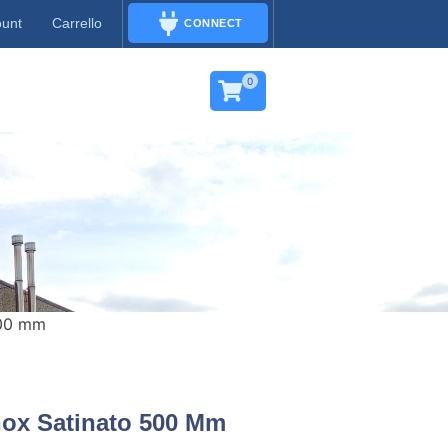
ount
Carrello
CONNECT
CONNECT
0
500 mm
nox Satinato 500 Mm