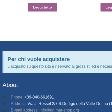
Leggi tutto
Leg
Per chi vuole acquistare
L'acquisto su questo sito è riservato ai grossisti ed è necess
About
Phone:
+39-040-661691
Address:
Via J. Ressel 2/7 S.Dorligo della Valle-Dolina (T
E-mail address: info@unimar-shop.org