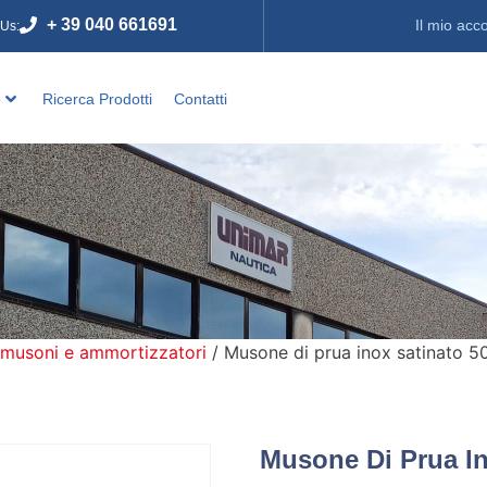
+ 39 040 661691
Il mio acc
 Us:
o
Ricerca Prodotti
Contatti
 musoni e ammortizzatori
/ Musone di prua inox satinato 
Musone Di Prua I