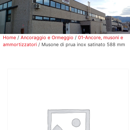
icerca Prodotti
ontatti
Home
/
Ancoraggio e Ormeggio
/
01-Ancore, musoni e
ammortizzatori
/ Musone di prua inox satinato 588 mm