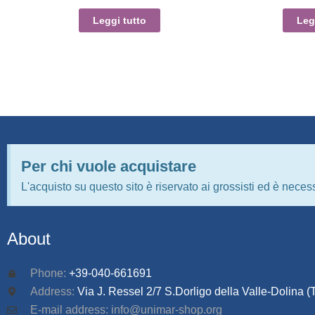
Leggi tutto
Leg
Per chi vuole acquistare
L'acquisto su questo sito è riservato ai grossisti ed è necess
About
Phone:
+39-040-661691
Address:
Via J. Ressel 2/7 S.Dorligo della Valle-Dolina (T
E-mail address: info@unimar-shop.org