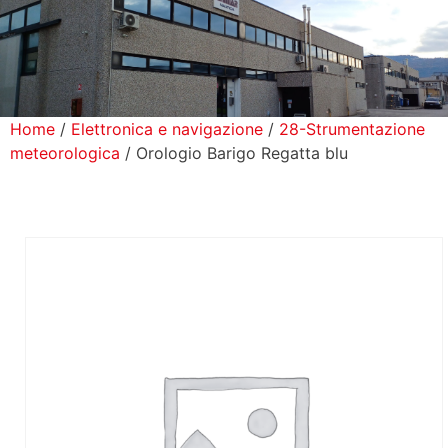
icerca Prodotti
ontatti
Home
/
Elettronica e navigazione
/
28-Strumentazione
meteorologica
/ Orologio Barigo Regatta blu