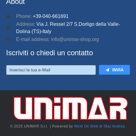
About
Phone:
+39-040-661691
Address:
Via J. Ressel 2/7 S.Dorligo della Valle-
Dolina (TS)-Italy
E-mail address: info@unimar-shop.org
Iscriviti o chiedi un contatto
INVIA
© 2025 UNIMAR S.r.l. | Powered by
Work On Web di Staz Andrea
.