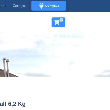
ount
Carrello
CONNECT
CONNECT
0
ll 6,2 Kg