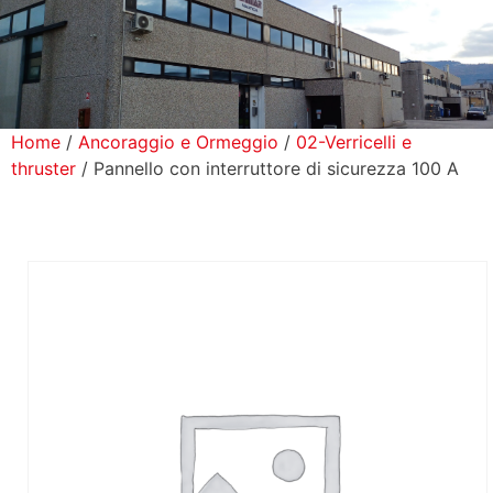
icerca Prodotti
ontatti
Home
/
Ancoraggio e Ormeggio
/
02-Verricelli e
thruster
/ Pannello con interruttore di sicurezza 100 A