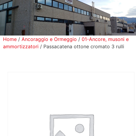
icerca Prodotti
ontatti
Home
/
Ancoraggio e Ormeggio
/
01-Ancore, musoni e
ammortizzatori
/ Passacatena ottone cromato 3 rulli