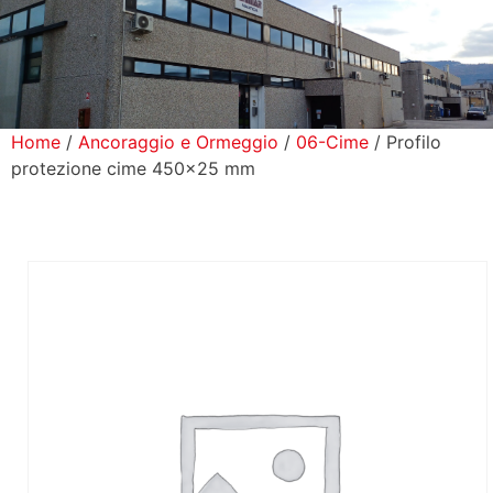
icerca Prodotti
ontatti
Home
/
Ancoraggio e Ormeggio
/
06-Cime
/ Profilo
protezione cime 450×25 mm