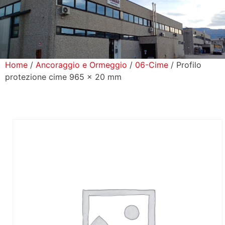
icerca Prodotti
ontatti
Home
/
Ancoraggio e Ormeggio
/
06-Cime
/ Profilo
protezione cime 965 x 20 mm